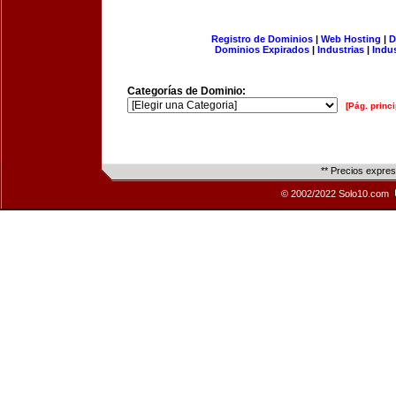
Registro de Dominios
|
Web Hosting
|
D
Dominios Expirados
|
Industrias
|
Indu
Categorías de Dominio:
[Pág. princi
** Precios expre
© 2002/2022 Solo10.com