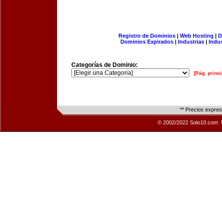
Registro de Dominios
|
Web Hosting
|
D
Dominios Expirados
|
Industrias
|
Indu
Categorías de Dominio:
[Pág. princi
** Precios expre
© 2002/2022 Solo10.com