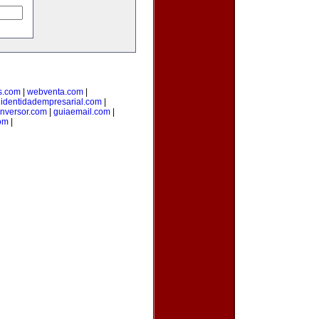
s.com
|
webventa.com
|
|
identidadempresarial.com
|
inversor.com
|
guiaemail.com
|
om
|