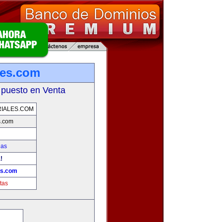
les.com
 puesto en Venta
IALES.COM
s.com
ias
!
es.com
tas