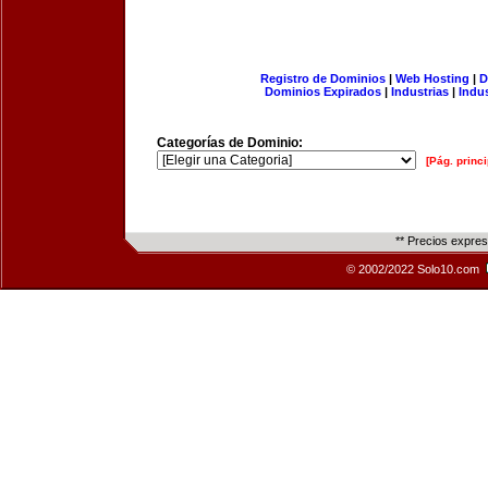
Registro de Dominios
|
Web Hosting
|
D
Dominios Expirados
|
Industrias
|
Indu
Categorías de Dominio:
[Pág. princi
** Precios expre
© 2002/2022 Solo10.com