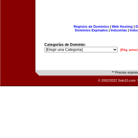
Registro de Dominios
|
Web Hosting
|
D
Dominios Expirados
|
Industrias
|
Indu
Categorías de Dominio:
[Pág. princi
** Precios expre
© 2002/2022 Solo10.com