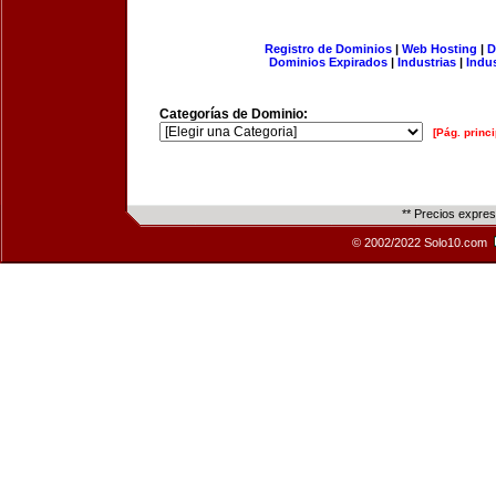
Registro de Dominios
|
Web Hosting
|
D
Dominios Expirados
|
Industrias
|
Indu
Categorías de Dominio:
[Pág. princi
** Precios expre
© 2002/2022 Solo10.com