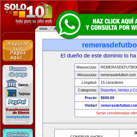
remerasdefutbo
El dueño de este dominio lo ha
Mayusculas:
REMERASDEFUTBO
Minusculas:
remerasdefutbol.com
Longitud:
15 caracteres
Categorias:
Deportes
,
Ventas y Co
Precio:
$600.00
Visitar!
remerasdefutbol.co
Serán consideradas ofer
R