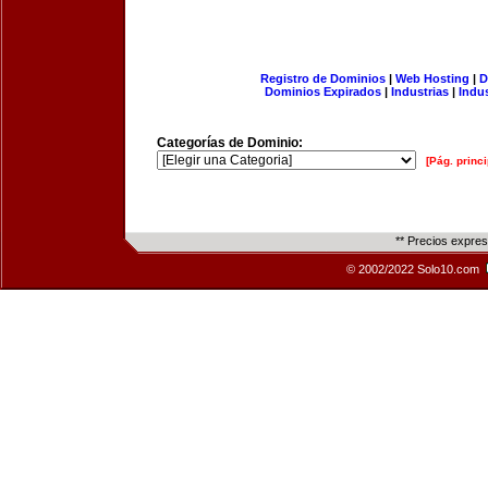
Registro de Dominios
|
Web Hosting
|
D
Dominios Expirados
|
Industrias
|
Indu
Categorías de Dominio:
[Pág. princi
** Precios expre
© 2002/2022 Solo10.com