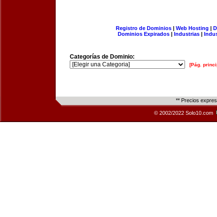
Registro de Dominios
|
Web Hosting
|
D
Dominios Expirados
|
Industrias
|
Indu
Categorías de Dominio:
[Pág. princi
** Precios expre
© 2002/2022 Solo10.com