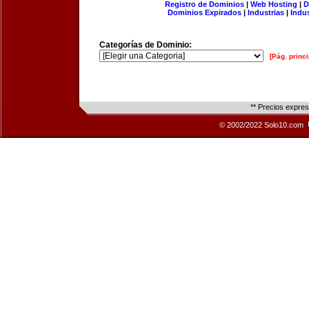
Registro de Dominios
|
Web Hosting
|
D
Dominios Expirados
|
Industrias
|
Indu
Categorías de Dominio:
[Pág. princi
** Precios expre
© 2002/2022 Solo10.com