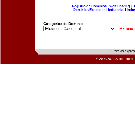
Registro de Dominios
|
Web Hosting
|
D
Dominios Expirados
|
Industrias
|
Indu
Categorías de Dominio:
[Pág. princi
** Precios expre
© 2002/2022 Solo10.com