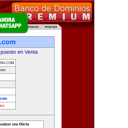
a.com
 puesto en Venta
INA.COM
.com
.com
tas
ealizar una Oferta