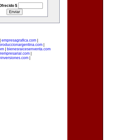
Ofrecido $
|
empresagrafica.com
|
produccionargentina.com
|
com
|
bienesraicesenventa.com
orempresarial.com
|
einversiones.com
|