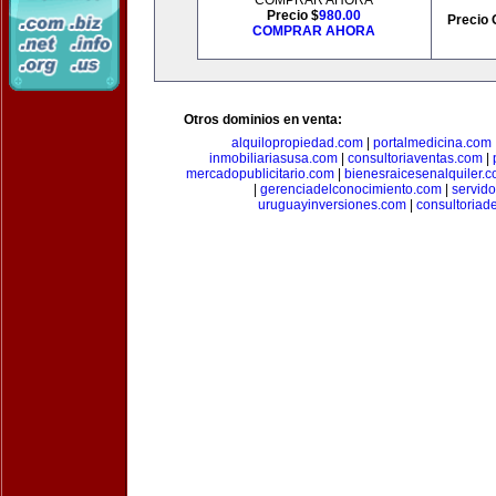
COMPRAR AHORA
Precio $
980.00
Precio 
COMPRAR AHORA
Otros dominios en venta:
alquilopropiedad.com
|
portalmedicina.com
inmobiliariasusa.com
|
consultoriaventas.com
|
mercadopublicitario.com
|
bienesraicesenalquiler.
|
gerenciadelconocimiento.com
|
servid
uruguayinversiones.com
|
consultoriad