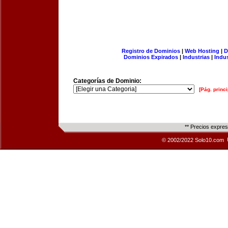
Registro de Dominios
|
Web Hosting
|
D
Dominios Expirados
|
Industrias
|
Indu
Categorías de Dominio:
[Pág. princi
** Precios expre
© 2002/2022 Solo10.com