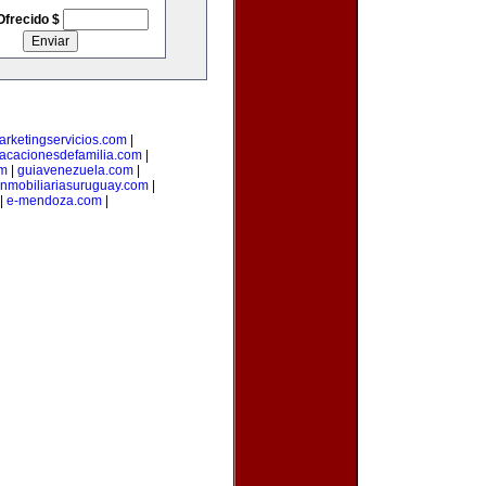
Ofrecido $
arketingservicios.com
|
acacionesdefamilia.com
|
om
|
guiavenezuela.com
|
inmobiliariasuruguay.com
|
|
e-mendoza.com
|