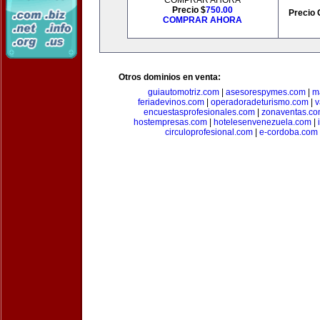
COMPRAR AHORA
Precio $
750.00
Precio 
COMPRAR AHORA
Otros dominios en venta:
guiautomotriz.com
|
asesorespymes.com
|
m
feriadevinos.com
|
operadoradeturismo.com
|
v
encuestasprofesionales.com
|
zonaventas.c
hostempresas.com
|
hotelesenvenezuela.com
|
circuloprofesional.com
|
e-cordoba.com