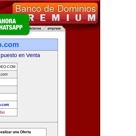
o.com
 puesto en Venta
DEO.COM
.com
o.com
tas
ealizar una Oferta