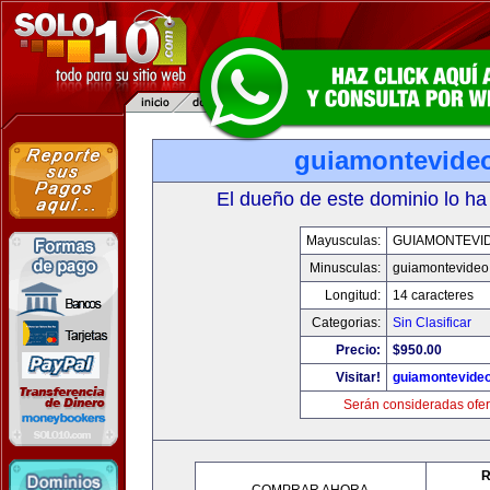
guiamontevide
El dueño de este dominio lo ha
Mayusculas:
GUIAMONTEVI
Minusculas:
guiamontevideo
Longitud:
14 caracteres
Categorias:
Sin Clasificar
Precio:
$950.00
Visitar!
guiamontevide
Serán consideradas ofer
R