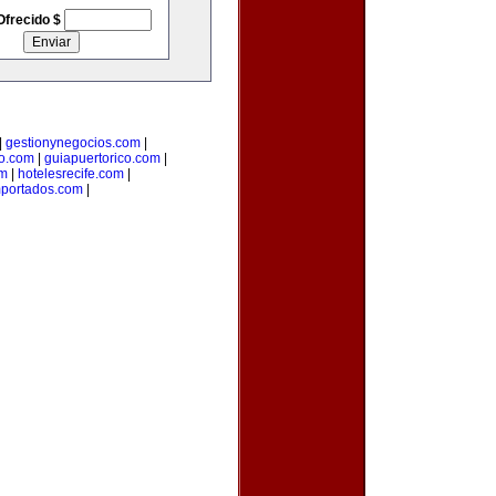
Ofrecido $
|
gestionynegocios.com
|
o.com
|
guiapuertorico.com
|
om
|
hotelesrecife.com
|
mportados.com
|