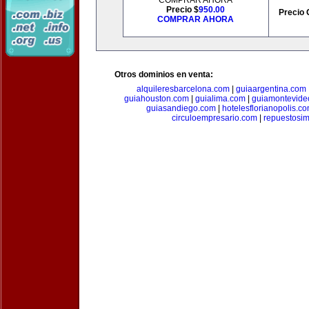
COMPRAR AHORA
Precio $
950.00
Precio 
COMPRAR AHORA
Otros dominios en venta:
alquileresbarcelona.com
|
guiaargentina.com
guiahouston.com
|
guialima.com
|
guiamontevide
guiasandiego.com
|
hotelesflorianopolis.c
circuloempresario.com
|
repuestosi