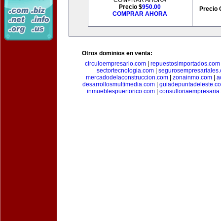
COMPRAR AHORA
Precio $
950.00
Precio 
COMPRAR AHORA
Otros dominios en venta:
circuloempresario.com
|
repuestosimportados.com
sectortecnologia.com
|
segurosempresariales
mercadodelaconstruccion.com
|
zonainmo.com
|
a
desarrollosmultimedia.com
|
guiadepuntadeleste.c
inmueblespuertorico.com
|
consultoriaempresaria