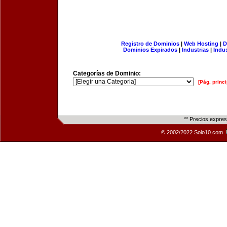
Registro de Dominios
|
Web Hosting
|
D
Dominios Expirados
|
Industrias
|
Indu
Categorías de Dominio:
[Pág. princi
** Precios expre
© 2002/2022 Solo10.com