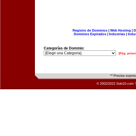
Registro de Dominios
|
Web Hosting
|
D
Dominios Expirados
|
Industrias
|
Indu
Categorías de Dominio:
[Pág. princi
** Precios expre
© 2002/2022 Solo10.com