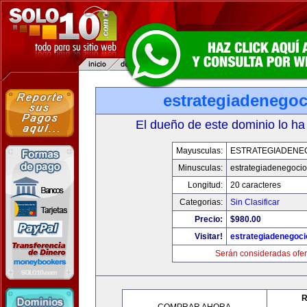
estrategiadenego
El dueño de este dominio lo ha
Mayusculas:
ESTRATEGIADENE
Minusculas:
estrategiadenegoci
Longitud:
20 caracteres
Categorias:
Sin Clasificar
Precio:
$980.00
Visitar!
estrategiadenegoc
Serán consideradas ofer
R