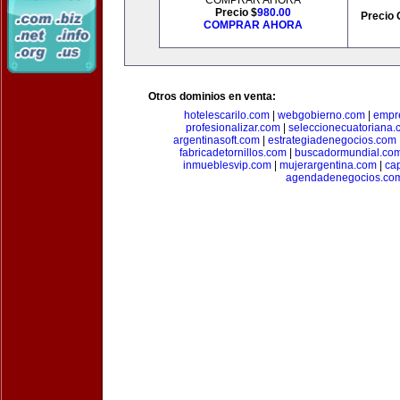
COMPRAR AHORA
Precio $
980.00
Precio 
COMPRAR AHORA
Otros dominios en venta:
hotelescarilo.com
|
webgobierno.com
|
empr
profesionalizar.com
|
seleccionecuatoriana.
argentinasoft.com
|
estrategiadenegocios.com
fabricadetornillos.com
|
buscadormundial.co
inmueblesvip.com
|
mujerargentina.com
|
ca
agendadenegocios.co