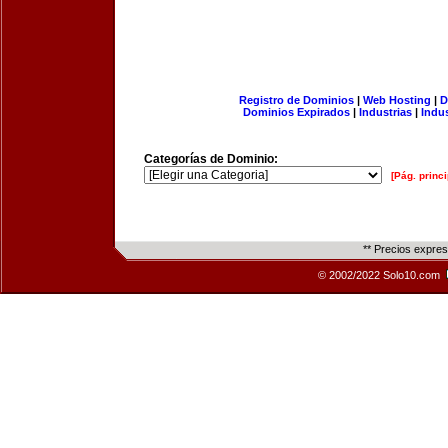
Registro de Dominios
|
Web Hosting
|
D
Dominios Expirados
|
Industrias
|
Indu
Categorías de Dominio:
[Pág. princi
** Precios expre
© 2002/2022 Solo10.com