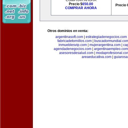
COMPRAR AHORA
Precio $
650.00
Precio 
COMPRAR AHORA
Otros dominios en venta:
argentinasoft.com
|
estrategiadenegocios.com
fabricadetornillos.com
|
buscadormundial.co
inmueblesvip.com
|
mujerargentina.com
|
ca
agendadenegocios.com
|
argentinaempleo.com
asesoresdesalud.com
|
modaprofesional.co
areaeducativa.com
|
guiarosa