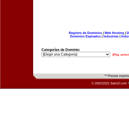
Registro de Dominios
|
Web Hosting
|
D
Dominios Expirados
|
Industrias
|
Indu
Categorías de Dominio:
[Pág. princi
** Precios expre
© 2002/2022 Solo10.com