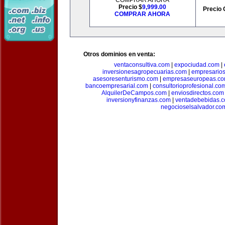
COMPRAR AHORA
Precio $
9,999.00
Precio 
COMPRAR AHORA
Otros dominios en venta:
ventaconsultiva.com
|
expociudad.com
|
inversionesagropecuarias.com
|
empresario
asesoresenturismo.com
|
empresaseuropeas.c
bancoempresarial.com
|
consultorioprofesional.co
AlquilerDeCampos.com
|
enviosdirectos.com
inversionyfinanzas.com
|
ventadebebidas.
negocioselsalvador.co