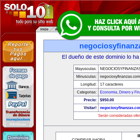
negociosyfinanz
El dueño de este dominio lo ha
Mayusculas:
NEGOCIOSYFINANZA
Minusculas:
negociosyfinanzas.com
Longitud:
17 caracteres
Categorias:
Economia, Dinero y Fi
Precio:
$950.00
Visitar!
negociosyfinanzas.c
Serán consideradas ofer
R