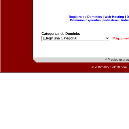
Registro de Dominios
|
Web Hosting
|
D
Dominios Expirados
|
Industrias
|
Indu
Categorías de Dominio:
[Pág. princi
** Precios expre
© 2002/2022 Solo10.com