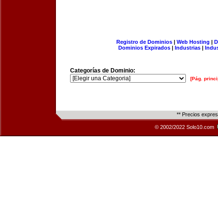
Registro de Dominios
|
Web Hosting
|
D
Dominios Expirados
|
Industrias
|
Indu
Categorías de Dominio:
[Pág. princi
** Precios expre
© 2002/2022 Solo10.com