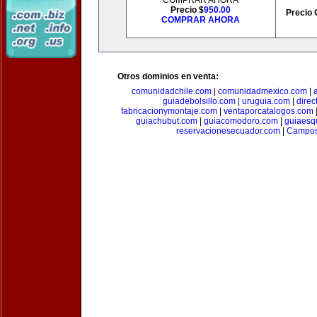
COMPRAR AHORA
Precio $
950.00
Precio 
COMPRAR AHORA
Otros dominios en venta:
comunidadchile.com
|
comunidadmexico.com
|
guiadebolsillo.com
|
uruguia.com
|
direc
fabricacionymontaje.com
|
ventaporcatalogos.com
guiachubut.com
|
guiacomodoro.com
|
guiaesq
reservacionesecuador.com
|
Campos