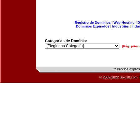
Registro de Dominios
|
Web Hosting
|
D
Dominios Expirados
|
Industrias
|
Indu
Categorías de Dominio:
[Pág. princi
** Precios expre
© 2002/2022 Solo10.com